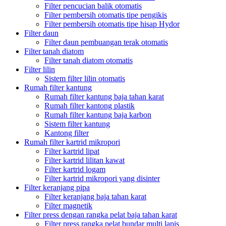
Filter pencucian balik otomatis
Filter pembersih otomatis tipe pengikis
Filter pembersih otomatis tipe hisap Hydor
Filter daun
Filter daun pembuangan terak otomatis
Filter tanah diatom
Filter tanah diatom otomatis
Filter lilin
Sistem filter lilin otomatis
Rumah filter kantung
Rumah filter kantung baja tahan karat
Rumah filter kantong plastik
Rumah filter kantung baja karbon
Sistem filter kantung
Kantong filter
Rumah filter kartrid mikropori
Filter kartrid lipat
Filter kartrid lilitan kawat
Filter kartrid logam
Filter kartrid mikropori yang disinter
Filter keranjang pipa
Filter keranjang baja tahan karat
Filter magnetik
Filter press dengan rangka pelat baja tahan karat
Filter press rangka pelat bundar multi lapis