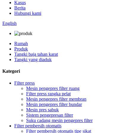
Kasus
Berita
Hubungi kami
English
Rumah
Produk
Tangki baja tahan karat
Tangki yang diaduk
Kategori
Filter press
Mesin pengepres filter ruang
Filter press rangka pelat
Mesin pengepres filter membran
Mesin pengepres filter bundar
Mesin pres sabuk
Sistem pengepresan filter
Suku cadang mesin pengepres filter
Filter pembersih otomatis
Filter pembersih otomatis tipe sikat