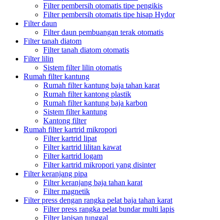
Filter pembersih otomatis tipe pengikis
Filter pembersih otomatis tipe hisap Hydor
Filter daun
Filter daun pembuangan terak otomatis
Filter tanah diatom
Filter tanah diatom otomatis
Filter lilin
Sistem filter lilin otomatis
Rumah filter kantung
Rumah filter kantung baja tahan karat
Rumah filter kantong plastik
Rumah filter kantung baja karbon
Sistem filter kantung
Kantong filter
Rumah filter kartrid mikropori
Filter kartrid lipat
Filter kartrid lilitan kawat
Filter kartrid logam
Filter kartrid mikropori yang disinter
Filter keranjang pipa
Filter keranjang baja tahan karat
Filter magnetik
Filter press dengan rangka pelat baja tahan karat
Filter press rangka pelat bundar multi lapis
Filter lapisan tunggal