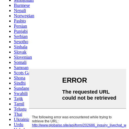
Mongolian
Burmese
Nepali
Norwegian
Pashto
Persian
Punjabi
Serbian
Sesotho
Sinhala
Slovak
Slovenian
Somali
Samoan
Scots Gaelic
Shona
Sindhi
Sundanese
Swahili
Tajik
Tamil
Telugu
Thai
Ukrainian
Urdu