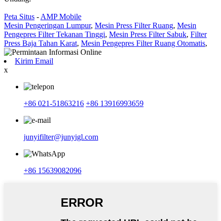
Peta Situs
-
AMP Mobile
Mesin Pengeringan Lumpur
,
Mesin Press Filter Ruang
,
Mesin
Pengepres Filter Tekanan Tinggi
,
Mesin Press Filter Sabuk
,
Filter
Press Baja Tahan Karat
,
Mesin Pengepres Filter Ruang Otomatis
,
Kirim Email
x
+86 021-51863216
+86 13916993659
junyifilter@junyigl.com
+86 15639082096