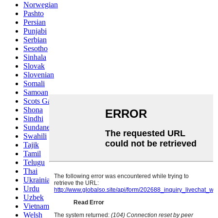
Norwegian
Pashto
Persian
Punjabi
Serbian
Sesotho
Sinhala
Slovak
Slovenian
Somali
Samoan
Scots Gaelic
Shona
Sindhi
Sundanese
Swahili
Tajik
Tamil
Telugu
Thai
Ukrainian
Urdu
Uzbek
Vietnamese
Welsh