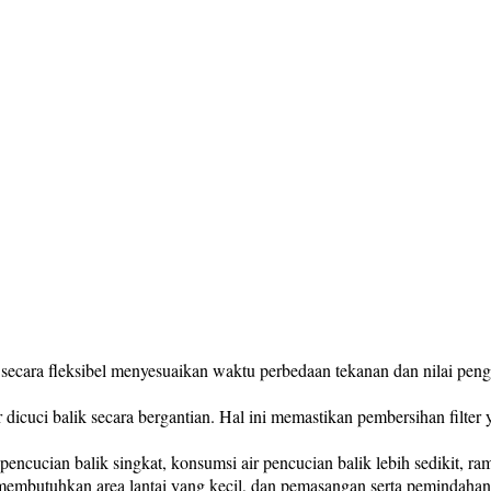
pat secara fleksibel menyesuaikan waktu perbedaan tekanan dan nilai pe
lter dicuci balik secara bergantian. Hal ini memastikan pembersihan filt
encucian balik singkat, konsumsi air pencucian balik lebih sedikit, r
ta membutuhkan area lantai yang kecil, dan pemasangan serta pemindaha