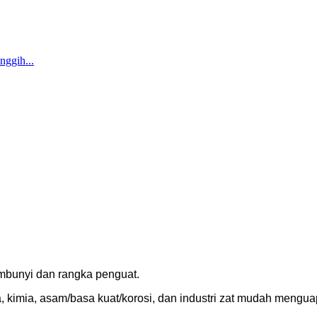
rsembunyi dan rangka penguat.
a, kimia, asam/basa kuat/korosi, dan industri zat mudah mengua