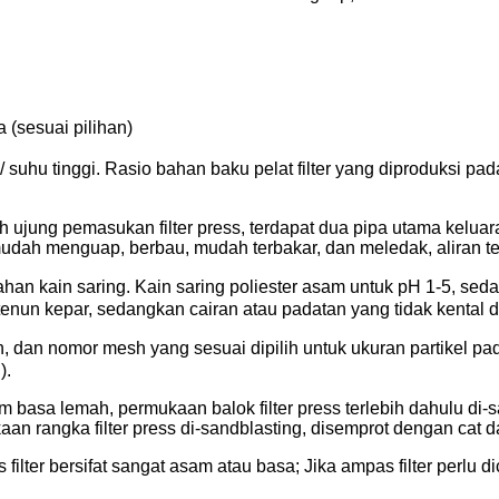
 (sesuai pilihan)
uhu tinggi. Rasio bahan baku pelat filter yang diproduksi pada
 ujung pemasukan filter press, terdapat dua pipa utama keluar
ut mudah menguap, berbau, mudah terbakar, dan meledak, aliran te
an kain saring. Kain saring poliester asam untuk pH 1-5, seda
enun kepar, sedangkan cairan atau padatan yang tidak kental dip
, dan nomor mesh yang sesuai dipilih untuk ukuran partikel pa
).
sam basa lemah, permukaan balok filter press terlebih dahulu di
kaan rangka filter press di-sandblasting, disemprot dengan cat 
 filter bersifat sangat asam atau basa; Jika ampas filter perlu 