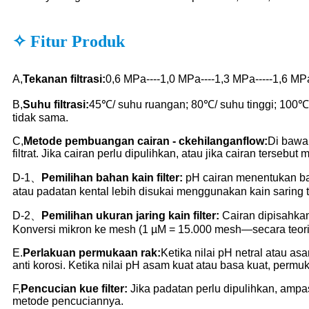
✧ Fitur Produk
A,
Tekanan filtrasi:
0,6 MPa----1,0 MPa----1,3 MPa-----1,6 MPa
B,
Suhu filtrasi:
45℃/ suhu ruangan; 80℃/ suhu tinggi; 100℃/ s
tidak sama.
C,
Metode pembuangan cairan - c
kehilangan
flo
w:
Di bawah
filtrat. Jika cairan perlu dipulihkan, atau jika cairan terseb
D-1、
Pemilihan bahan kain filter:
pH cairan menentukan bah
atau padatan kental lebih disukai menggunakan kain saring t
D-2、
Pemilihan ukuran jaring kain filter:
Cairan dipisahkan
Konversi mikron ke mesh (1 µM = 15.000 mesh—secara teori
E.
Perlakuan permukaan rak:
Ketika nilai pH netral atau a
anti korosi. Ketika nilai pH asam kuat atau basa kuat, permu
F,
Pencucian kue filter:
Jika padatan perlu dipulihkan, ampas
metode pencuciannya.