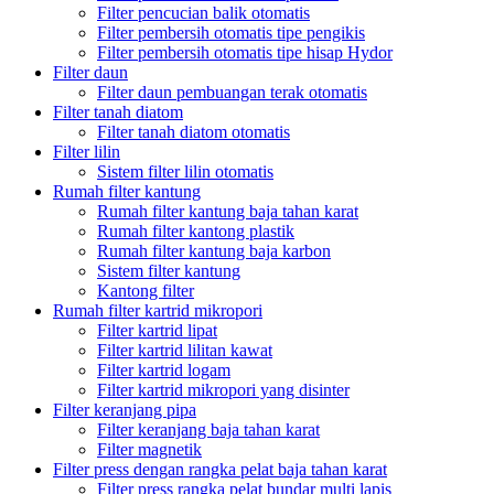
Filter pencucian balik otomatis
Filter pembersih otomatis tipe pengikis
Filter pembersih otomatis tipe hisap Hydor
Filter daun
Filter daun pembuangan terak otomatis
Filter tanah diatom
Filter tanah diatom otomatis
Filter lilin
Sistem filter lilin otomatis
Rumah filter kantung
Rumah filter kantung baja tahan karat
Rumah filter kantong plastik
Rumah filter kantung baja karbon
Sistem filter kantung
Kantong filter
Rumah filter kartrid mikropori
Filter kartrid lipat
Filter kartrid lilitan kawat
Filter kartrid logam
Filter kartrid mikropori yang disinter
Filter keranjang pipa
Filter keranjang baja tahan karat
Filter magnetik
Filter press dengan rangka pelat baja tahan karat
Filter press rangka pelat bundar multi lapis