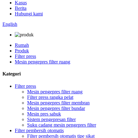
Kasus
Berita
Hubungi kami
English
Rumah
Produk
Filter press
Mesin pengepres filter ruang
Kategori
Filter press
Mesin pengepres filter ruang
Filter press rangka pelat
Mesin pengepres filter membran
Mesin pengepres filter bundar
Mesin pres sabuk
Sistem pengepresan filter
Suku cadang mesin pengepres filter
Filter pembersih otomatis
Filter pembersih otomatis tipe sikat